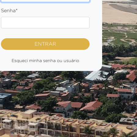
Senha
*
ENTRAR
Esqueci minha senha ou usuário