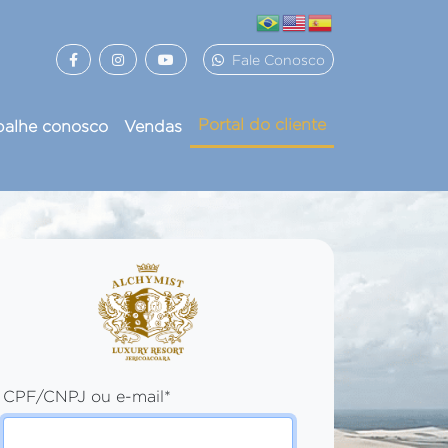
Fale Conosco
Portal do cliente
balhe conosco
Vendas
CPF/CNPJ ou e-mail
*