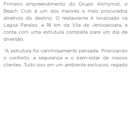
Primeiro empreendimento do Grupo Alchymist, o
Beach Club é um dos maiores e mais procurados
atrativos do destino. O restaurante é localizado na
Lagoa Paraíso, a 18 km da Vila de Jericoacoara, e
conta com uma estrutura completa para um dia de
diversão.
“A estrutura foi carinhosamente pensada. Priorizando
o conforto, a segurança e o bem-estar de nossos
clientes. Tudo isso em um ambiente exclusivo, regado
a luxo e muita brasilidade, com a presença de obras
de grandes artistas. Contamos também com uma
área ampla junto à natureza, espaços como lounges,
espreguiçadeiras e uma vista privilegiada para a
Lagoa Paraíso. Queremos que nossos clientes
desfrutem de uma experiência gastronômica que
mistura requinte e cultura”, conta a diretora comercial
do Grupo Alchymist.