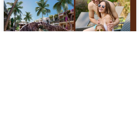
O momento tão esperado está chegando! Dentro
de algumas semanas, a central de férias estará
ativa para que você possa agendar suas estadas
no Alchymist Luxury Resort.
Ver mais