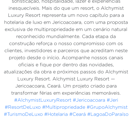
sofisticação, hospitalidade, lazer e experiências
inesquecíveis. Mais do que um resort, o Alchymist
Luxury Resort representa um novo capítulo para a
hotelaria de luxo em Jericoacoara, com uma proposta
exclusiva de multipropriedade em um cenário natural
reconhecido mundialmente. Cada etapa da
construção reforça o nosso compromisso com os
clientes, investidores e parceiros que acreditam neste
projeto desde o início. Acompanhe nossos canais
oficiais e fique por dentro das novidades,
atualizações da obra e próximos passos do Alchymist
Luxury Resort. Alchymist Luxury Resort —
Jericoacoara, Ceará. Um projeto criado para
transformar férias em experiências memoráveis.
#AlchymistLuxuryResort
#Jericoacoara
#Jeri
#ResortDeLuxo
#Multipropriedade
#GrupoAlchymist
#TurismoDeLuxo
#Hotelaria
#Ceará
#LagoaDoParaíso