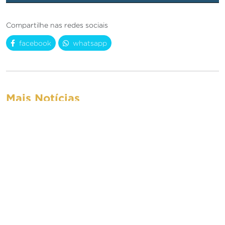
Compartilhe nas redes sociais
facebook
whatsapp
Mais Notícias
Prepare-se para agendar
suas férias e viver
momentos inesquecíveis
em seu paraíso de luxo
exclusivo em Jeri.
01/07/2025